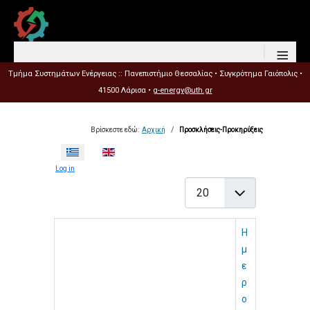
≡
Τμήμα Συστημάτων Ενέργειας :: Πανεπιστήμιο Θεσσαλίας • Συγκρότημα Γαιόπολις •
41500 Λάρισα •
g-energy@uth.gr
Βρίσκεστε εδώ:
Αρχική
Προσκλήσεις-Προκηρύξεις
Επιλέξτε τη γλώσσα σας
Log in
Εμφάνιση #
Η
μ
ε
ρ
ο