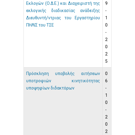
Εκλογών (Ο.Δ.Ε.) και Διαχειριστή της
9
εκλογικής διαδικασίας ανάδειξης
-
Διευθυντή/ντριας του Εργαστηρίου
1
ΠΗΛΙΣ του ΤΣΕ
0
-
2
0
2
5
Πρόσκληση υποβολής αιτήσεων
0
υποτροφιών κινητικότητας
6
υποψηφίων διδακτόρων
-
1
0
-
2
0
2