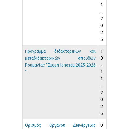
1
-
2
0
2
5
Πρόγραμμα διδακτορικών και
1
μεταδιδακτορικών σπουδών
3
Ρουμανίας ”Eugen Ionescu 2025-2026
-
“ .
1
1
-
2
0
2
5
Ορισμός Οργάνου Διενέργειας
0