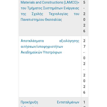
Materials and Constructions (LAMCO)»
5
του Τμήματος Συστημάτων Ενέργειας
-
της Σχολής Τεχνολογίας του
2
Πανεπιστημίου Θεσσαλίας
0
2
6
Αποτελέσματα αξιολόγησης
2
αιτήσεων/υποψηφιοτήτων
7
Ακαδημαϊκών Υποτρόφων
-
0
2
-
2
0
2
6
Προκήρυξη Εντεταλμένων
1