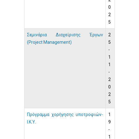
0
2
5
Σεμινάρια Διαχείρισης Έργων
2
(Project Management)
5
-
1
1
-
2
0
2
5
Πρόγραμμα χορήγησης υποτροφιών-
1
Ι.Κ.Υ.
9
-
1