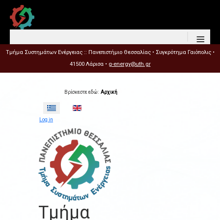
≡
Τμήμα Συστημάτων Ενέργειας :: Πανεπιστήμιο Θεσσαλίας • Συγκρότημα Γαιόπολις •
41500 Λάρισα •
g-energy@uth.gr
Βρίσκεστε εδώ:
Αρχική
Επιλέξτε τη γλώσσα σας
Log in
Τμήμα