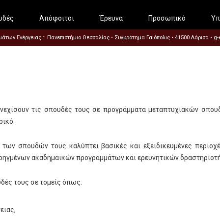
υδές
Απόφοιτοι
Έρευνα
Προσωπικό
Υπ
των Ενέργειας :: Πανεπιστήμιο Θεσσαλίας • Συγκρότημα Γαιόπολις • 41500 Λάρισα •
g-
υνεχίσουν τις σπουδές τους σε προγράμματα μεταπτυχιακών σπουδ
ρικό.
των σπουδών τους καλύπτει βασικές και εξειδικευμένες περιοχές
προηγμένων ακαδημαϊκών προγραμμάτων και ερευνητικών δραστηριοτ
υδές τους σε τομείς όπως:
ειας,