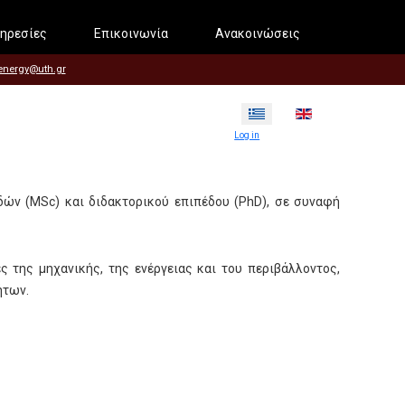
ηρεσίες
Επικοινωνία
Ανακοινώσεις
energy@uth.gr
Επιλέξτε τη γλώσσα σας
Log in
ών (MSc) και διδακτορικού επιπέδου (PhD), σε συναφή
 της μηχανικής, της ενέργειας και του περιβάλλοντος,
ήτων.