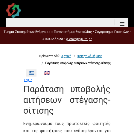
≡
Τμήμα Συστημάτων Ενέργειας :: Πανεπιστήμιο Θεσσαλίας • Συγκρότημα Γαιόπολις •
41500 Λάρισα •
g-energy@uth.gr
Βρίσκεστε εδώ:
Αρχική
Φοιτητικά Θέματα
Παράταση υποβολής αιτήσεων στέγασης-σίτισης
Επιλέξτε τη γλώσσα σας
Log in
Παράταση υποβολής
αιτήσεων στέγασης-
σίτισης
Ενημερώνουμε τους πρωτοετείς φοιτητές
και τις φοιτήτριες που ενδιαφέρονται για